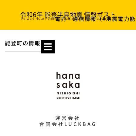
令和6年 能登半島地震 情報ポスト
電力・通信情報​​（#地震電力
Reiwa 6 Noto Peninsula Earthquake Information Post
能登町の情報
運営会社
合同会社LUCKBAG