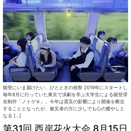
能登にいま届けたい、ひとときの祝祭 2019年にスタートし
毎年8月に行っていた東京で演劇を学ぶ大学生による能登滞
在制作「ノトゲキ」。今年は震災の影響により開催を断念
することとなったが、被災者の方に少しでも心の癒やしと
なる […]
第31回 西岸花火大会 8月15日