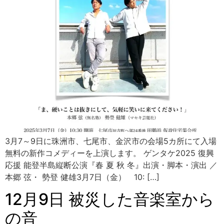
3月7～9日に珠洲市、七尾市、金沢市の会場5カ所にて入場
無料の新作コメディーを上演します。 ゲンタケ2025 復興
応援 能登半島縦断公演『春 夏 秋 冬』出演・脚本・演出 ／
本郷 弦・ 勢登 健雄3月7日（金） 10: […]
12月9日 被災した音楽室から
の音